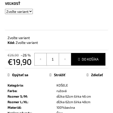
č
VEĽKOSŤ
a
m
e
Zvoľte variant
Kód:
Zvoľte variant
€26,90
–26 %
€19,90
DO KOŠÍKA
Jednotková
cena:
Opýtať sa
Strážiť
Zdieľať
Kategória
:
KOŠELE
Farba
:
ružová
Rozmer S/M
:
dĺžka 62cm šírka 46 cm
Rozmer L/XL
:
dĺžka 62cm šírka 48cm
Materiál
:
100%bavlna