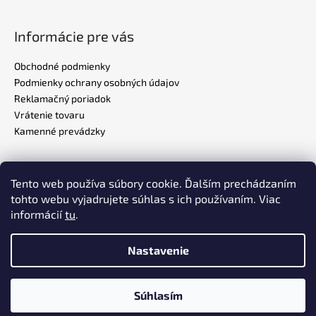
Informácie pre vás
Obchodné podmienky
Podmienky ochrany osobných údajov
Reklamačný poriadok
Vrátenie tovaru
Kamenné prevádzky
Tento web používa súbory cookie. Ďalším prechádzaním
Realizovalo štúdio
ADATELIER
tohto webu vyjadrujete súhlas s ich používaním. Viac
informácií
tu
.
Nastavenie
Vytvoril Shoptet
Súhlasím
Copyright 2026
MUMAX.SK
. Všetky práva vyhradené.