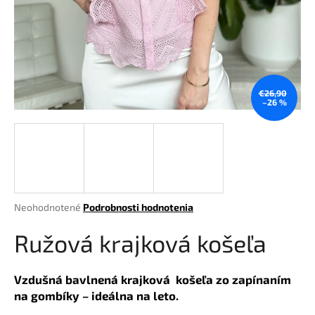
á
j
s
ť
?
€26,90
–26 %
HĽADAŤ
Priemerné
Neohodnotené
Podrobnosti hodnotenia
hodnotenie
O
produktu
Ružová krajková košeľa
d
je
p
0,0
o
z
Vzdušná bavlnená krajková košeľa zo zapínaním
r
5
na gombíky – ideálna na leto.
hviezdičiek.
ú