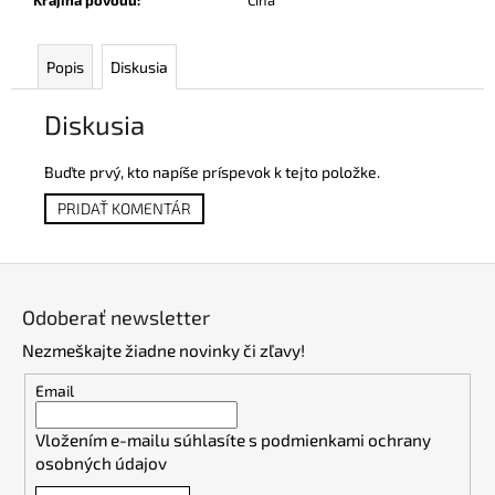
Krajina pôvodu
:
Čína
Popis
Diskusia
Diskusia
Buďte prvý, kto napíše príspevok k tejto položke.
PRIDAŤ KOMENTÁR
Z
á
Odoberať newsletter
p
Nezmeškajte žiadne novinky či zľavy!
ä
t
Email
i
Vložením e-mailu súhlasíte s
podmienkami ochrany
e
osobných údajov