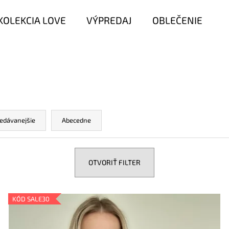
KOLEKCIA LOVE
VÝPREDAJ
OBLEČENIE
Čo potrebujete nájsť?
HĽADAŤ
edávanejšie
Abecedne
Odporúčame
OTVORIŤ FILTER
KÓD SALE30