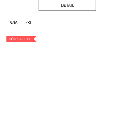
DETAIL
S/M
L/XL
KÓD SALE30