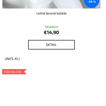
–50 %
Letná ľanová košeľa
Skladom
€14,90
DETAIL
UNI(S-XL)
KÓD SALE30