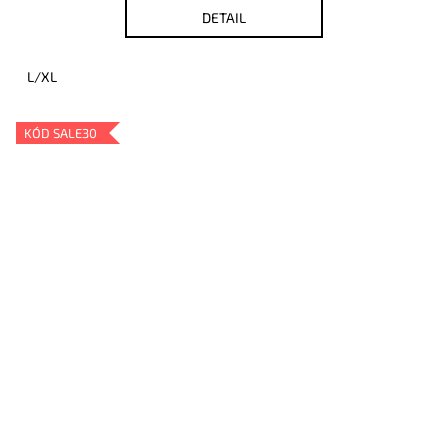
DETAIL
L/XL
KÓD SALE30