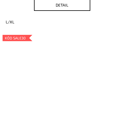
DETAIL
L/XL
KÓD SALE30