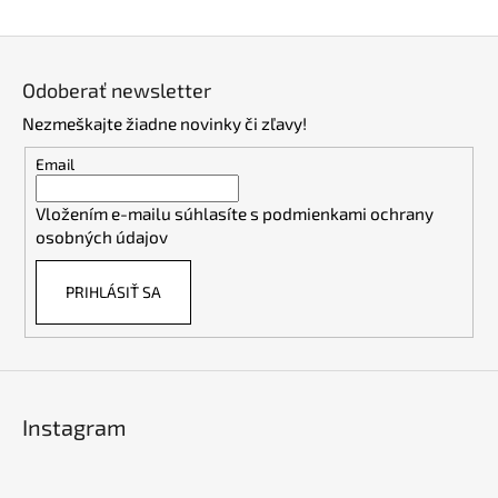
Z
á
Odoberať newsletter
p
Nezmeškajte žiadne novinky či zľavy!
ä
t
Email
i
Vložením e-mailu súhlasíte s
podmienkami ochrany
e
osobných údajov
PRIHLÁSIŤ SA
Instagram