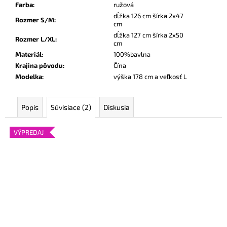
Farba
:
ružová
dĺžka 126 cm šírka 2x47
Rozmer S/M
:
cm
dĺžka 127 cm šírka 2x50
Rozmer L/XL
:
cm
Materiál
:
100%bavlna
Krajina pôvodu
:
Čína
Modelka
:
výška 178 cm a veľkosť L
Popis
Súvisiace (2)
Diskusia
VÝPREDAJ