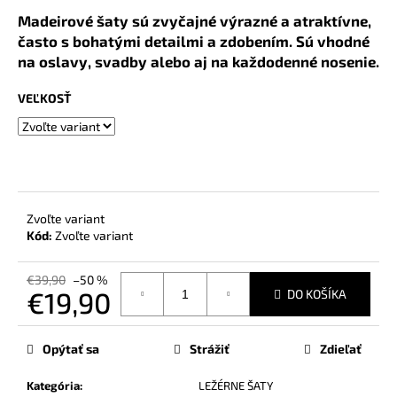
č
Madeirové šaty sú zvyčajné výrazné a atraktívne,
a
často s bohatými detailmi a zdobením. Sú vhodné
m
e
na oslavy, svadby alebo aj na každodenné nosenie.
VEĽKOSŤ
Zvoľte variant
Kód:
Zvoľte variant
€39,90
–50 %
€19,90
DO KOŠÍKA
Jednotková
cena:
Opýtať sa
Strážiť
Zdieľať
Kategória
:
LEŽÉRNE ŠATY