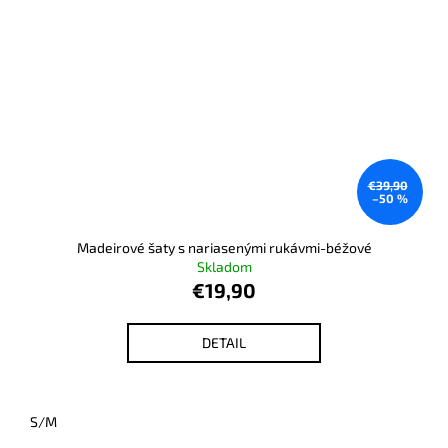
€39,90
–50 %
Madeirové šaty s nariasenými rukávmi-béžové
Skladom
€19,90
DETAIL
S/M