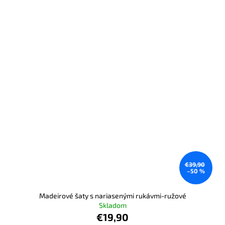
€39,90
–50 %
Madeirové šaty s nariasenými rukávmi-ružové
Skladom
€19,90