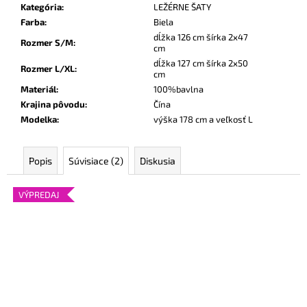
Kategória
:
LEŽÉRNE ŠATY
Farba
:
Biela
dĺžka 126 cm šírka 2x47
Rozmer S/M
:
cm
dĺžka 127 cm šírka 2x50
Rozmer L/XL
:
cm
Materiál
:
100%bavlna
Krajina pôvodu
:
Čína
Modelka
:
výška 178 cm a veľkosť L
Popis
Súvisiace (2)
Diskusia
VÝPREDAJ