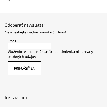
Z
á
Odoberať newsletter
p
Nezmeškajte žiadne novinky či zľavy!
ä
t
Email
i
Vložením e-mailu súhlasíte s
podmienkami ochrany
e
osobných údajov
PRIHLÁSIŤ SA
Instagram