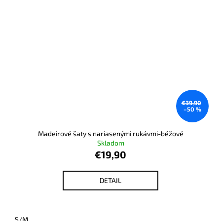
€39,90
–50 %
Madeirové šaty s nariasenými rukávmi-béžové
Skladom
€19,90
DETAIL
S/M