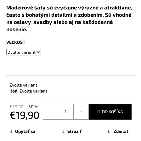
č
Madeirové šaty sú zvyčajne výrazné a atraktívne,
a
často s bohatými detailmi a zdobením. Sú vhodné
m
e
na oslavy ,svadby alebo aj na každodenné
nosenie.
VEĽKOSŤ
Zvoľte variant
Kód:
Zvoľte variant
€39,90
–50 %
€19,90
DO KOŠÍKA
Jednotková
cena:
Opýtať sa
Strážiť
Zdieľať