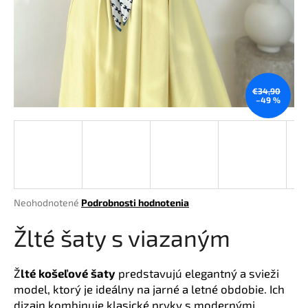
á
j
s
ť
?
€34,90
–49 %
HĽADAŤ
Priemerné
Neohodnotené
Podrobnosti hodnotenia
hodnotenie
O
produktu
Žlté šaty s viazaným
d
je
p
0,0
o
z
Ž
lté košeľové šaty
predstavujú elegantný a svieži
r
5
model, ktorý je ideálny na jarné a letné obdobie. Ich
hviezdičiek.
ú
dizajn kombinuje klasické prvky s modernými