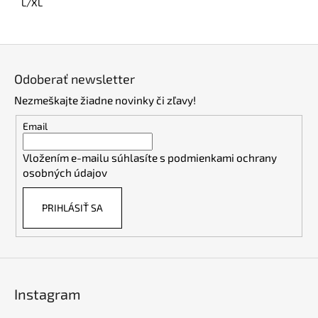
L/XL
Z
á
Odoberať newsletter
p
Nezmeškajte žiadne novinky či zľavy!
ä
t
Email
i
Vložením e-mailu súhlasíte s
podmienkami ochrany
e
osobných údajov
PRIHLÁSIŤ SA
Instagram