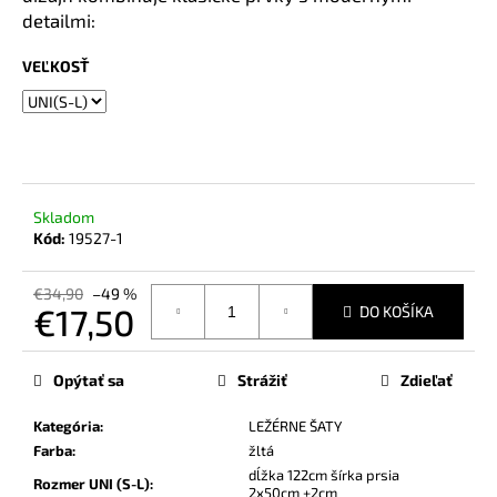
č
detailmi:
a
m
VEĽKOSŤ
e
Skladom
Kód:
19527-1
€34,90
–49 %
€17,50
DO KOŠÍKA
Jednotková
cena:
Opýtať sa
Strážiť
Zdieľať
Kategória
:
LEŽÉRNE ŠATY
Farba
:
žltá
dĺžka 122cm šírka prsia
Rozmer UNI (S-L)
:
2x50cm +2cm