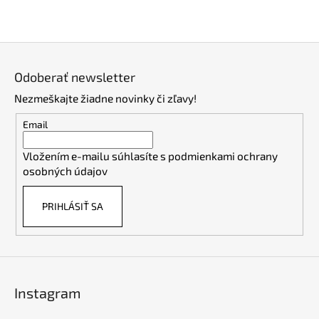
Z
á
Odoberať newsletter
p
Nezmeškajte žiadne novinky či zľavy!
ä
t
Email
i
Vložením e-mailu súhlasíte s
podmienkami ochrany
e
osobných údajov
PRIHLÁSIŤ SA
Instagram