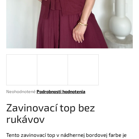
á
j
s
ť
?
HĽADAŤ
Priemerné
Neohodnotené
Podrobnosti hodnotenia
hodnotenie
O
produktu
Zavinovací top bez
d
je
p
0,0
rukávov
o
z
r
5
hviezdičiek.
ú
Tento zavinovací top v nádhernej bordovej farbe je