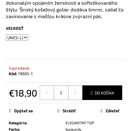
č
dokonalým spojením ženskosti a sofistikovaného
a
štýlu. Široký košeľový golier dodáva šmrnc, zatiaľ čo
m
zavinovanie s mašľou krásne zvýrazní pás.
e
VEĽKOSŤ
Vypredané
Kód:
19665-1
€18,90
DO KOŠÍKA
Jednotková
cena:
Opýtať sa
Strážiť
Zdieľať
Kategória
:
ELEGANTNÝ TOP
Farba
:
burgundy