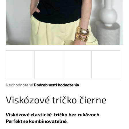
á
j
s
ť
?
HĽADAŤ
Priemerné
Neohodnotené
Podrobnosti hodnotenia
hodnotenie
O
produktu
Viskózové tričko čierne
d
je
p
0,0
o
z
Viskózové elastické tričko bez rukávoch.
r
5
Perfektne kombinovateľné.
hviezdičiek.
ú