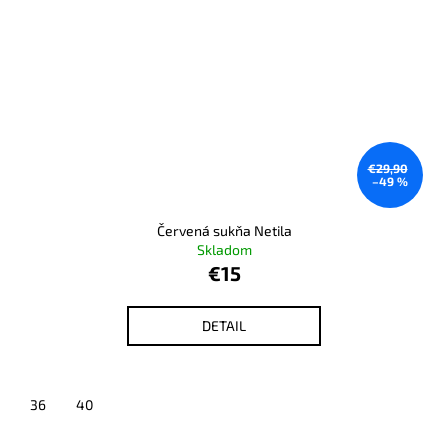
€29,90
–49 %
Červená sukňa Netila
Skladom
€15
DETAIL
36
40