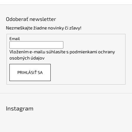
Z
á
Odoberať newsletter
p
Nezmeškajte žiadne novinky či zľavy!
ä
t
Email
i
Vložením e-mailu súhlasíte s
podmienkami ochrany
e
osobných údajov
PRIHLÁSIŤ SA
Instagram