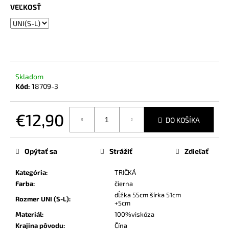
č
VEĽKOSŤ
a
m
e
Skladom
Kód:
18709-3
€12,90
DO KOŠÍKA
Jednotková
cena:
Opýtať sa
Strážiť
Zdieľať
Kategória
:
TRIČKÁ
Farba
:
čierna
dĺžka 55cm šírka 51cm
Rozmer UNI (S-L)
:
+5cm
Materiál
:
100%viskóza
Krajina pôvodu
:
Čína