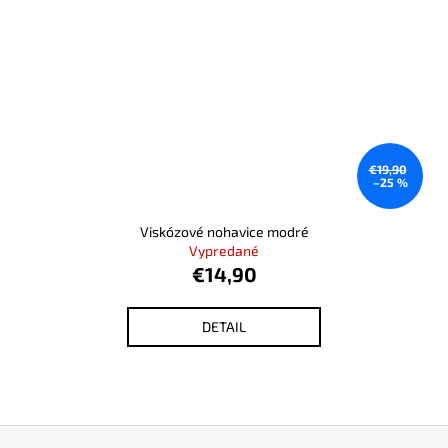
€19,90
–25 %
Viskózové nohavice modré
Vypredané
€14,90
DETAIL
Z