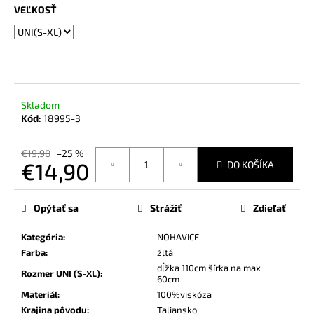
č
VEĽKOSŤ
a
m
e
Skladom
Kód:
18995-3
€19,90
–25 %
€14,90
DO KOŠÍKA
Jednotková
cena:
Opýtať sa
Strážiť
Zdieľať
Kategória
:
NOHAVICE
Farba
:
žltá
dĺžka 110cm šírka na max
Rozmer UNI (S-XL)
:
60cm
Materiál
:
100%viskóza
Krajina pôvodu
:
Taliansko