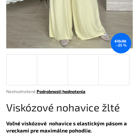
á
j
s
ť
?
€19,90
–25 %
HĽADAŤ
Priemerné
Neohodnotené
Podrobnosti hodnotenia
hodnotenie
O
produktu
Viskózové nohavice žlté
d
je
p
0,0
o
z
Voľné viskózové nohavice s elastickým pásom a
r
5
vreckami pre maximálne pohodlie.
hviezdičiek.
ú