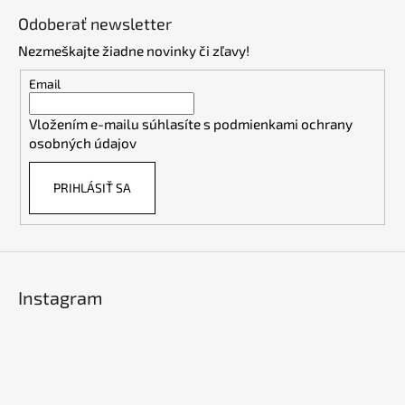
á
Odoberať newsletter
p
Nezmeškajte žiadne novinky či zľavy!
ä
t
Email
i
Vložením e-mailu súhlasíte s
podmienkami ochrany
e
osobných údajov
PRIHLÁSIŤ SA
Instagram