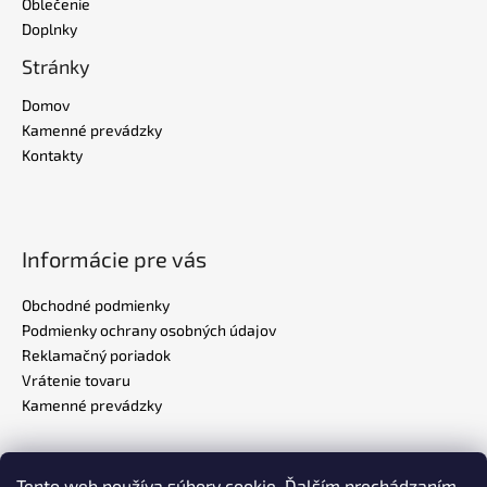
Oblečenie
Doplnky
Stránky
Domov
Kamenné prevádzky
Kontakty
Informácie pre vás
Obchodné podmienky
Podmienky ochrany osobných údajov
Reklamačný poriadok
Vrátenie tovaru
Kamenné prevádzky
Tento web používa súbory cookie. Ďalším prechádzaním