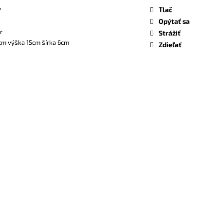
Tlač
Y
Opýtať sa
r
Strážiť
cm výška 15cm šírka 6cm
Zdieľať