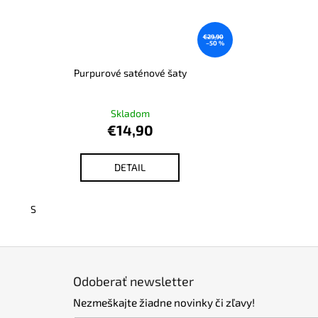
€29,90
–50 %
Purpurové saténové šaty
Skladom
€14,90
DETAIL
S
Z
á
Odoberať newsletter
p
Nezmeškajte žiadne novinky či zľavy!
ä