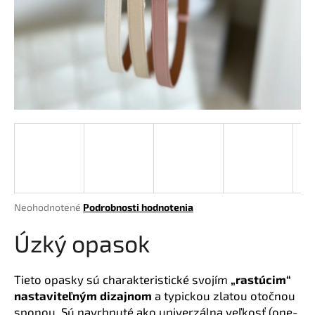
á
j
s
ť
?
HĽADAŤ
Priemerné
Neohodnotené
Podrobnosti hodnotenia
hodnotenie
O
produktu
Úzký opasok
d
je
p
0,0
o
z
Tieto opasky sú charakteristické svojím
„rastúcim“
r
5
nastaviteľným dizajnom
a typickou zlatou otočnou
hviezdičiek.
ú
sponou. Sú navrhnuté ako univerzálna veľkosť (one-