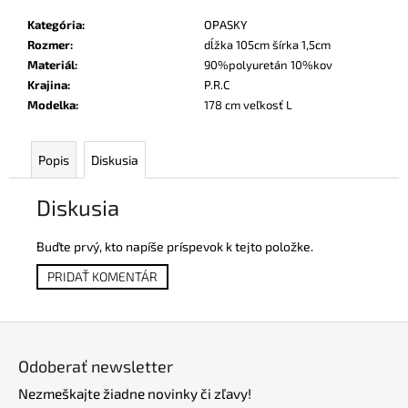
Kategória
:
OPASKY
Rozmer
:
dĺžka 105cm šírka 1,5cm
Materiál
:
90%polyuretán 10%kov
Krajina
:
P.R.C
Modelka
:
178 cm veľkosť L
Popis
Diskusia
Diskusia
Buďte prvý, kto napíše príspevok k tejto položke.
PRIDAŤ KOMENTÁR
Z
á
Odoberať newsletter
p
Nezmeškajte žiadne novinky či zľavy!
ä