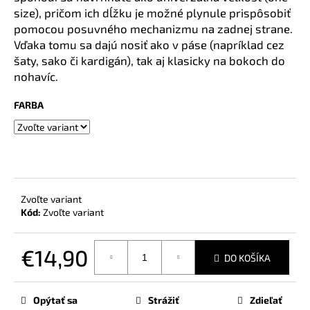
č
size), pričom ich dĺžku je možné plynule prispôsobiť
a
pomocou posuvného mechanizmu na zadnej strane.
m
Vďaka tomu sa dajú nosiť ako v páse (napríklad cez
e
šaty, sako či kardigán), tak aj klasicky na bokoch do
nohavíc.
FARBA
Zvoľte variant
Kód:
Zvoľte variant
€14,90
DO KOŠÍKA
Jednotková
cena:
Opýtať sa
Strážiť
Zdieľať