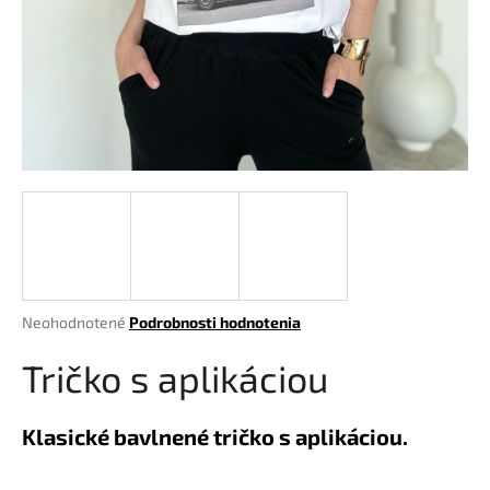
á
j
s
ť
?
HĽADAŤ
Priemerné
Neohodnotené
Podrobnosti hodnotenia
hodnotenie
O
produktu
Tričko s aplikáciou
d
je
p
0,0
o
z
Klasické bavlnené tričko s aplikáciou.
r
5
hviezdičiek.
ú