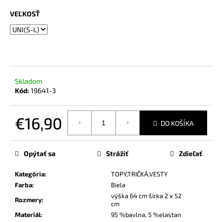
č
a
VEĽKOSŤ
m
e
Skladom
Kód:
19641-3
€16,90
DO KOŠÍKA
Jednotková
cena:
Opýtať sa
Strážiť
Zdieľať
Kategória
:
TOPY,TRIČKÁ,VESTY
Farba
:
Biela
výška 64 cm šírka 2 x 52
Rozmery
:
cm
Materiál
:
95 %bavlna, 5 %elastan