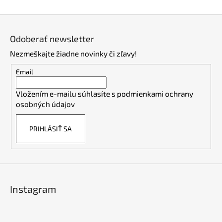
Z
á
Odoberať newsletter
p
Nezmeškajte žiadne novinky či zľavy!
ä
t
Email
i
Vložením e-mailu súhlasíte s
podmienkami ochrany
e
osobných údajov
PRIHLÁSIŤ SA
Instagram