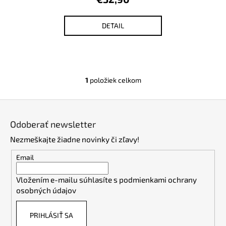
č
a
m
DETAIL
e
1
položiek celkom
O
v
Z
l
á
á
Odoberať newsletter
d
p
a
Nezmeškajte žiadne novinky či zľavy!
ä
c
t
Email
i
i
e
Vložením e-mailu súhlasíte s
podmienkami ochrany
e
p
osobných údajov
r
v
PRIHLÁSIŤ SA
k