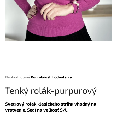
á
j
s
ť
?
HĽADAŤ
Priemerné
Neohodnotené
Podrobnosti hodnotenia
hodnotenie
O
produktu
Tenký rolák-purpurový
d
je
p
0,0
o
z
Svetrový rolák klasického strihu vhodný na
r
5
vrstvenie. Sedí na veľkosť S/L.
hviezdičiek.
ú