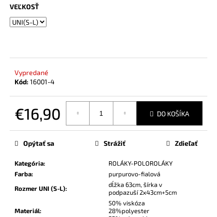
č
VEĽKOSŤ
a
m
e
Vypredané
Kód:
16001-4
€16,90
DO KOŠÍKA
Jednotková
cena:
Opýtať sa
Strážiť
Zdieľať
Kategória
:
ROLÁKY-POLOROLÁKY
Farba
:
purpurovo-fialová
dĺžka 63cm, šírka v
Rozmer UNI (S-L)
:
podpazuší 2x43cm+5cm
50% viskóza
Materiál
:
28%polyester