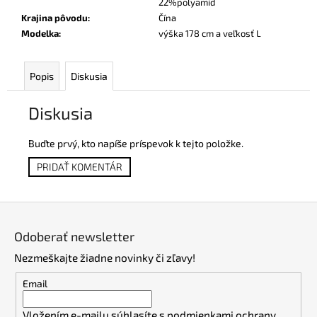
22%polyamid
Krajina pôvodu
:
Čína
Modelka
:
výška 178 cm a veľkosť L
Popis
Diskusia
Diskusia
Buďte prvý, kto napíše príspevok k tejto položke.
PRIDAŤ KOMENTÁR
Z
á
Odoberať newsletter
p
Nezmeškajte žiadne novinky či zľavy!
ä
t
Email
i
Vložením e-mailu súhlasíte s
podmienkami ochrany