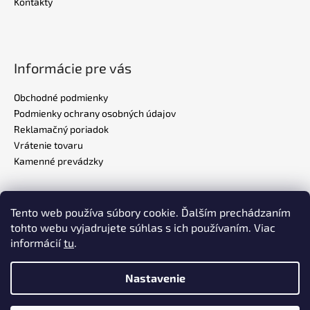
Kontakty
Informácie pre vás
Obchodné podmienky
Podmienky ochrany osobných údajov
Reklamačný poriadok
Vrátenie tovaru
Kamenné prevádzky
Tento web používa súbory cookie. Ďalším prechádzaním
Realizovalo štúdio
ADATELIER
tohto webu vyjadrujete súhlas s ich používaním. Viac
informácií
tu
.
Nastavenie
Vytvoril Shoptet