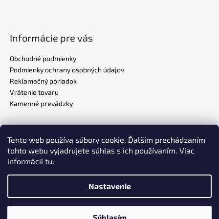
Informácie pre vás
Obchodné podmienky
Podmienky ochrany osobných údajov
Reklamačný poriadok
Vrátenie tovaru
Kamenné prevádzky
Tento web používa súbory cookie. Ďalším prechádzaním
Realizovalo štúdio
ADATELIER
tohto webu vyjadrujete súhlas s ich používaním. Viac
informácií
tu
.
Nastavenie
Vytvoril Shoptet
Súhlasím
Copyright 2026
MUMAX.SK
. Všetky práva vyhradené.