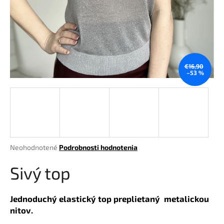
á
j
s
ť
?
€16,90
–53 %
HĽADAŤ
Priemerné
Neohodnotené
Podrobnosti hodnotenia
hodnotenie
O
produktu
Sivý top
d
je
p
0,0
o
z
Jednoduchý elastický top preplietaný metalickou
r
5
nitov.
hviezdičiek.
ú