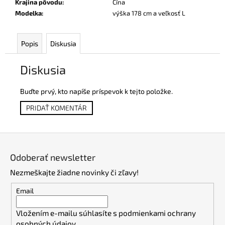
Krajina pôvodu
:
Čína
Modelka
:
výška 178 cm a veľkosť L
Popis
Diskusia
Diskusia
Buďte prvý, kto napíše príspevok k tejto položke.
PRIDAŤ KOMENTÁR
Z
á
Odoberať newsletter
p
Nezmeškajte žiadne novinky či zľavy!
ä
t
Email
i
Vložením e-mailu súhlasíte s
podmienkami ochrany
e
osobných údajov