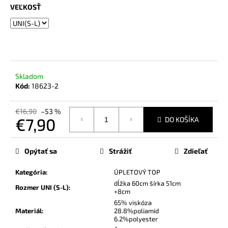
č
VEĽKOSŤ
a
m
e
Skladom
Kód:
18623-2
€16,90
–53 %
€7,90
DO KOŠÍKA
Jednotková
cena:
Opýtať sa
Strážiť
Zdieľať
Kategória
:
ÚPLETOVÝ TOP
dĺžka 60cm šírka 51cm
Rozmer UNI (S-L)
:
+8cm
65% viskóza
Materiál
:
28.8%poliamid
6.2%polyester