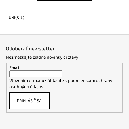
UNI(S-L)
Z
á
Odoberať newsletter
p
Nezmeškajte žiadne novinky či zľavy!
ä
t
Email
i
Vložením e-mailu súhlasíte s
podmienkami ochrany
e
osobných údajov
PRIHLÁSIŤ SA