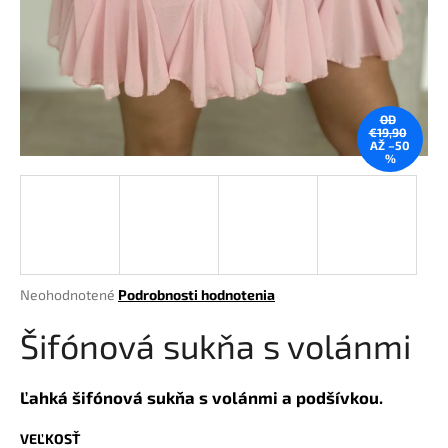
á
j
s
ť
OD
?
€19,90
AŽ –50
%
HĽADAŤ
Priemerné
Neohodnotené
Podrobnosti hodnotenia
hodnotenie
O
produktu
Šifónová sukňa s volánmi
d
je
p
0,0
o
z
Ľahká šifónová sukňa s volánmi a podšívkou.
r
5
hviezdičiek.
ú
VEĽKOSŤ