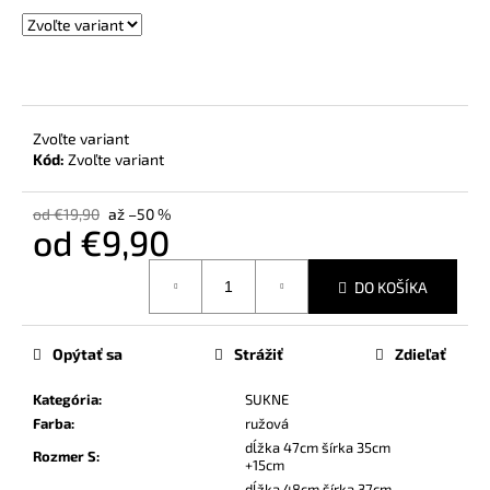
č
a
m
e
Zvoľte variant
Kód:
Zvoľte variant
od €19,90
až –50 %
od
€9,90
Jednotková
DO KOŠÍKA
cena:
Opýtať sa
Strážiť
Zdieľať
Kategória
:
SUKNE
Farba
:
ružová
dĺžka 47cm šírka 35cm
Rozmer S
:
+15cm
dĺžka 48cm šírka 37cm