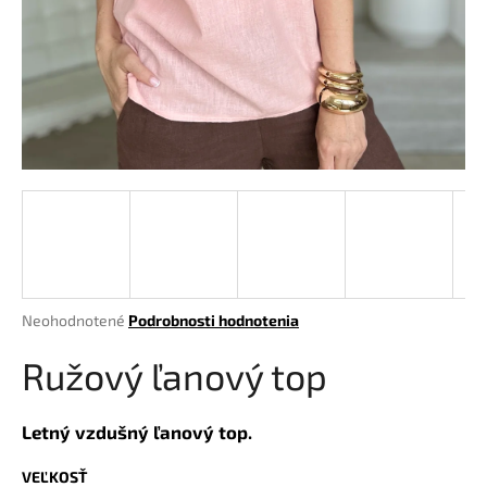
á
j
s
ť
?
HĽADAŤ
Priemerné
Neohodnotené
Podrobnosti hodnotenia
hodnotenie
O
produktu
Ružový ľanový top
d
je
p
0,0
o
z
Letný vzdušný ľanový top.
r
5
hviezdičiek.
ú
VEĽKOSŤ