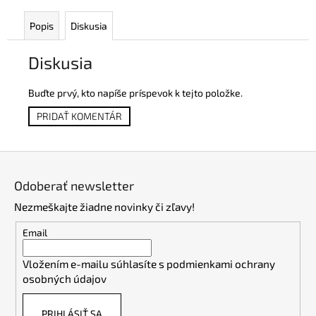
Popis
Diskusia
Diskusia
Buďte prvý, kto napíše príspevok k tejto položke.
PRIDAŤ KOMENTÁR
Z
á
Odoberať newsletter
p
Nezmeškajte žiadne novinky či zľavy!
ä
t
Email
i
Vložením e-mailu súhlasíte s
podmienkami ochrany
e
osobných údajov
PRIHLÁSIŤ SA