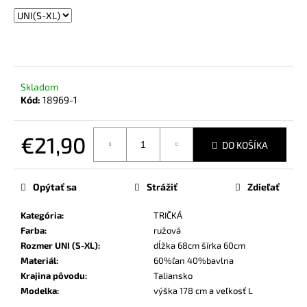
č
a
m
e
Skladom
Kód:
18969-1
€21,90
DO KOŠÍKA
Jednotková
cena:
Opýtať sa
Strážiť
Zdieľať
Kategória
:
TRIČKÁ
Farba
:
ružová
Rozmer UNI (S-XL)
:
dĺžka 68cm šírka 60cm
Materiál
:
60%ľan 40%bavlna
Krajina pôvodu
:
Taliansko
Modelka
:
výška 178 cm a veľkosť L