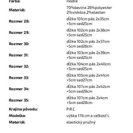
Farba
:
modrá
70%bavlna 26%polyester
Materiál
:
2%viskóza 2%elastan
dĺžka 101cm pás 2x35cm
Rozmer 28
:
+5cm sed25cm
dĺžka 102cm pás 2x36cm
Rozmer 29
:
+5cm sed25cm
dĺžka 102cm pás 2x37cm
Rozmer 30
:
+5cm sed26cm
dĺžka 103cm pás 2x39cm
Rozmer 31
:
+5cm sed25cm
dĺžka 104cm pás 2x40cm
Rozmer 32
:
+5cm sed25cm
dĺžka 105cm pás 2x41cm
Rozmer 33
:
+5cm sed27cm
dĺžka 107cm pás 2x42cm
Rozmer 34
:
+5cm sed28cm
dĺžka 107cm pás 2x4cm
Rozmer 35
:
+5cm sed28cm
Krajina pôvodu
:
P.R.C
Modelka
:
výška 178 cm a veľkosť L
Materiál
:
elastický pružný