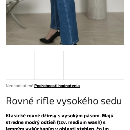
á
j
s
ť
?
HĽADAŤ
Priemerné
Neohodnotené
Podrobnosti hodnotenia
hodnotenie
O
produktu
Rovné rifle vysokého sedu
d
je
p
0,0
o
z
Klasické rovné džínsy s vysokým pásom. Majú
r
5
stredne modrý odtieň (tzv. medium wash) s
hviezdičiek.
ú
jemným vyšúchaním v oblasti stehien, čo im