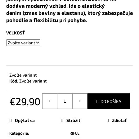
č
dodáva moderný vzhľad. Ide o elastický
a
denim (zmes bavlny a elastanu), ktorý zabezpečuje
m
pohodlie a flexibilitu pri pohybe.
e
VEĽKOSŤ
Zvoľte variant
Kód:
Zvoľte variant
€29,90
DO KOŠÍKA
Jednotková
cena:
Opýtať sa
Strážiť
Zdieľať
Kategória
:
RIFLE