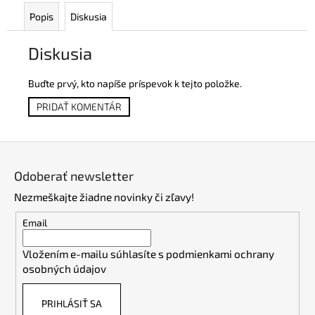
Popis
Diskusia
Diskusia
Buďte prvý, kto napíše príspevok k tejto položke.
PRIDAŤ KOMENTÁR
Z
á
Odoberať newsletter
p
Nezmeškajte žiadne novinky či zľavy!
ä
t
Email
i
Vložením e-mailu súhlasíte s
podmienkami ochrany
e
osobných údajov
PRIHLÁSIŤ SA