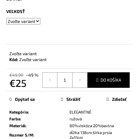
č
a
VEĽKOSŤ
m
e
Zvoľte variant
Kód:
Zvoľte variant
€49,90
–49 %
€25
DO KOŠÍKA
Jednotková
cena:
Opýtať sa
Strážiť
Zdieľať
Kategória
:
ELEGANTNÉ
Farba
:
ružová
Materiál
:
80%viskóza 20%bavlna
dĺžka 138cm šírka prsia
Rozmer S/M
:
2x51cm