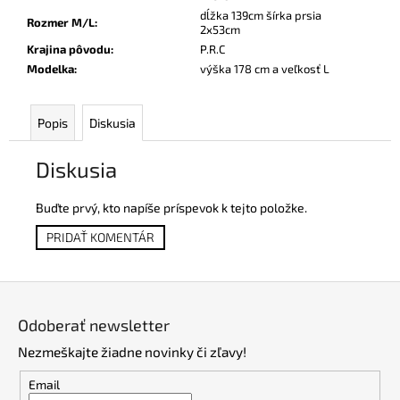
dĺžka 139cm šírka prsia
Rozmer M/L
:
2x53cm
Krajina pôvodu
:
P.R.C
Modelka
:
výška 178 cm a veľkosť L
Popis
Diskusia
Diskusia
Buďte prvý, kto napíše príspevok k tejto položke.
PRIDAŤ KOMENTÁR
Z
á
Odoberať newsletter
p
Nezmeškajte žiadne novinky či zľavy!
ä
t
Email