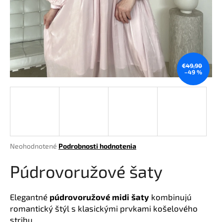
á
j
s
ť
?
€49,90
–49 %
HĽADAŤ
Priemerné
Neohodnotené
Podrobnosti hodnotenia
hodnotenie
O
produktu
Púdrovoružové šaty
d
je
p
0,0
o
z
Elegantné
púdrovoružové midi šaty
kombinujú
r
5
romantický štýl s klasickými prvkami košelového
hviezdičiek.
ú
strihu.