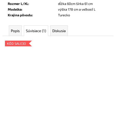
Rozmer L/XL
:
dĺžka 60cm šírka 61 cm
Modelka
:
výška 178 cm a veľkosť L
Krajina pôvodu
:
Turecko
Popis
Súvisiace (1)
Diskusia
KÓD SALE30