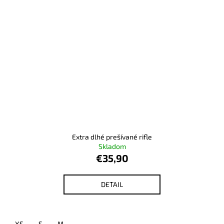
Extra dlhé prešívané rifle
Skladom
€35,90
DETAIL
XS
S
M