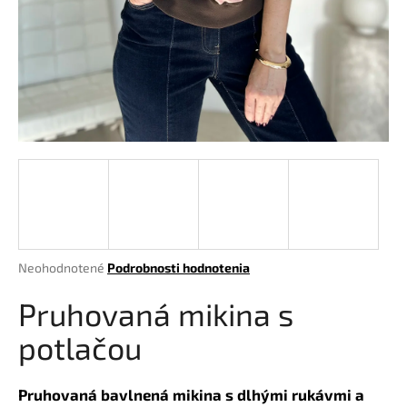
á
j
s
ť
?
HĽADAŤ
Priemerné
Neohodnotené
Podrobnosti hodnotenia
hodnotenie
O
produktu
Pruhovaná mikina s
d
je
p
0,0
potlačou
o
z
r
5
hviezdičiek.
ú
Pruhovaná bavlnená mikina s dlhými rukávmi a