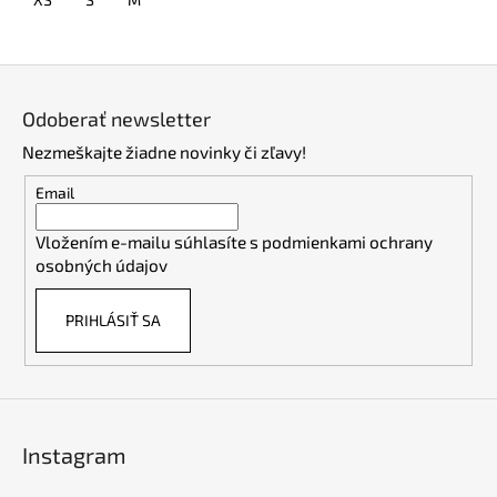
Z
á
Odoberať newsletter
p
Nezmeškajte žiadne novinky či zľavy!
ä
t
Email
i
Vložením e-mailu súhlasíte s
podmienkami ochrany
e
osobných údajov
PRIHLÁSIŤ SA
Instagram