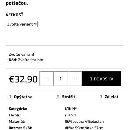
č
potlačou.
a
m
VEĽKOSŤ
e
Zvoľte variant
Kód:
Zvoľte variant
€32,90
DO KOŠÍKA
Jednotková
cena:
Opýtať sa
Strážiť
Zdieľať
Kategória
:
MIKINY
Farba
:
ružová
Materiál
:
96%bavlna 4%elastan
Rozmer S/M
:
dĺžka 59cm šírka 57cm