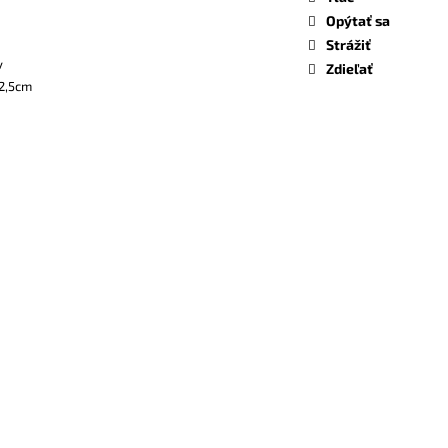
Opýtať sa
Strážiť
v
Zdieľať
 2,5cm