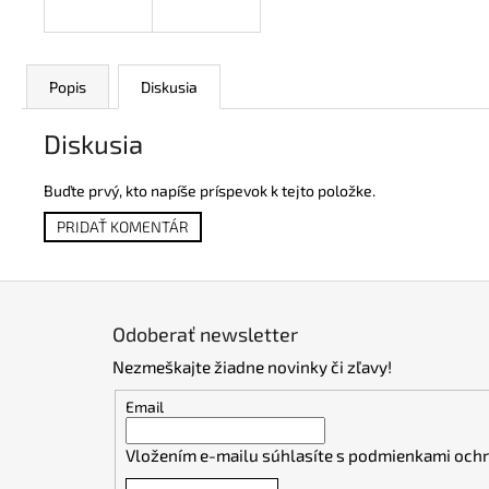
Popis
Diskusia
Diskusia
Buďte prvý, kto napíše príspevok k tejto položke.
PRIDAŤ KOMENTÁR
Z
á
Odoberať newsletter
p
Nezmeškajte žiadne novinky či zľavy!
ä
t
Email
i
Vložením e-mailu súhlasíte s
podmienkami ochr
e