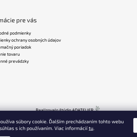
mácie pre vás
odné podmienky
enky ochrany osobných údajov
amačný poriadok
nie tovaru
nné prevádzky
Realizovalo štúdio
ADATELIER
oužíva súbory cookie. Ďalším prechádzaním tohto webu
súhlas s ich používaním. Viac informácií
tu
.