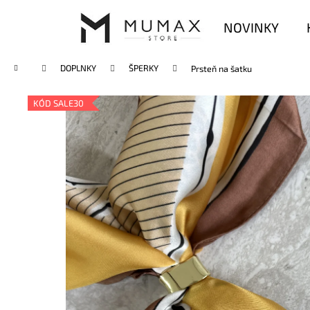
K
Prejsť
na
o
NOVINKY
obsah
Späť
Späť
š
do
do
í
Domov
DOPLNKY
ŠPERKY
Prsteň na šatku
k
obchodu
obchodu
KÓD SALE30