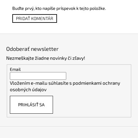
Buďte prvý, kto napíše príspevok k tejto položke.
PRIDAŤ KOMENTÁR
Z
á
Odoberať newsletter
p
Nezmeškajte žiadne novinky či zľavy!
ä
t
Email
i
Vložením e-mailu súhlasíte s
podmienkami ochrany
e
osobných údajov
PRIHLÁSIŤ SA