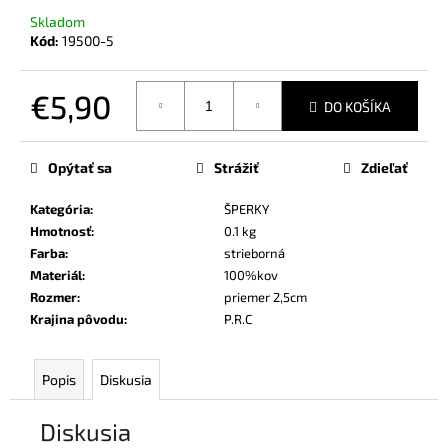
č
Skladom
a
Kód:
19500-5
m
e
€5,90
DO KOŠÍKA
Jednotková
cena:
Opýtať sa
Strážiť
Zdieľať
Kategória
:
ŠPERKY
Hmotnosť
:
0.1 kg
Farba
:
strieborná
Materiál
:
100%kov
Rozmer
:
priemer 2,5cm
Krajina pôvodu
:
P.R.C
Popis
Diskusia
Diskusia