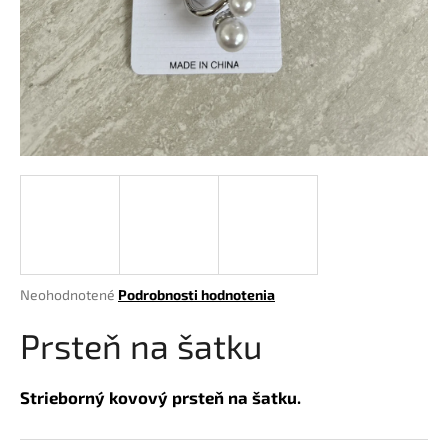
á
j
s
ť
?
HĽADAŤ
Priemerné
Neohodnotené
Podrobnosti hodnotenia
hodnotenie
O
produktu
Prsteň na šatku
d
je
p
0,0
o
z
Strieborný kovový prsteň na šatku.
r
5
hviezdičiek.
ú