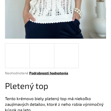
á
j
s
ť
?
HĽADAŤ
Priemerné
Neohodnotené
Podrobnosti hodnotenia
hodnotenie
O
produktu
Pletený top
d
je
p
0,0
o
z
Tento krémovo biely pletený top má niekoľko
r
5
zaujímavých detailov, ktoré z neho robia výnimočný
hviezdičiek.
ú
kúsok na leto