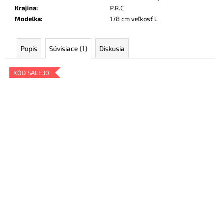
Krajina
:
P.R.C
Modelka
:
178 cm veľkosť L
Popis
Súvisiace (1)
Diskusia
KÓD SALE30