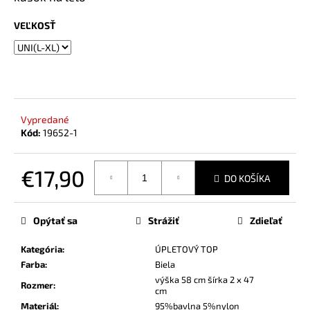
č
a
VEĽKOSŤ
m
e
Vypredané
Kód:
19652-1
€17,90
DO KOŠÍKA
Jednotková
cena:
Opýtať sa
Strážiť
Zdieľať
Kategória
:
ÚPLETOVÝ TOP
Farba
:
Biela
výška 58 cm šírka 2 x 47
Rozmer
:
cm
Materiál
:
95%bavlna 5%nylon