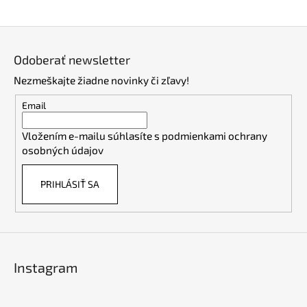
Z
á
Odoberať newsletter
p
Nezmeškajte žiadne novinky či zľavy!
ä
t
Email
i
Vložením e-mailu súhlasíte s
podmienkami ochrany
e
osobných údajov
PRIHLÁSIŤ SA
Instagram