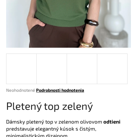
á
j
s
ť
?
HĽADAŤ
Priemerné
Neohodnotené
Podrobnosti hodnotenia
hodnotenie
O
produktu
Pletený top zelený
d
je
p
0,0
o
z
Dámsky pletený top v zelenom olivovom
odtieni
r
5
predstavuje elegantný kúsok s čistým,
hviezdičiek.
ú
minimalistickým dizajnom.