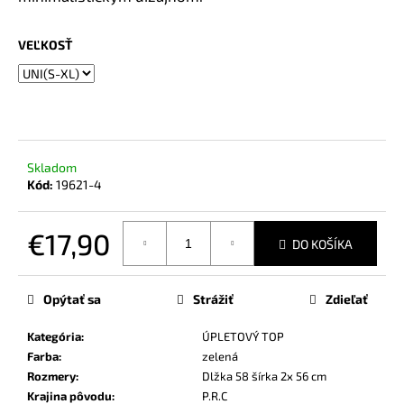
č
a
m
VEĽKOSŤ
e
Skladom
Kód:
19621-4
€17,90
DO KOŠÍKA
Jednotková
cena:
Opýtať sa
Strážiť
Zdieľať
Kategória
:
ÚPLETOVÝ TOP
Farba
:
zelená
Rozmery
:
Dlžka 58 šírka 2x 56 cm
Krajina pôvodu
:
P.R.C