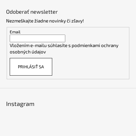
Z
á
Odoberať newsletter
p
Nezmeškajte žiadne novinky či zľavy!
ä
t
Email
i
Vložením e-mailu súhlasíte s
podmienkami ochrany
e
osobných údajov
PRIHLÁSIŤ SA
Instagram