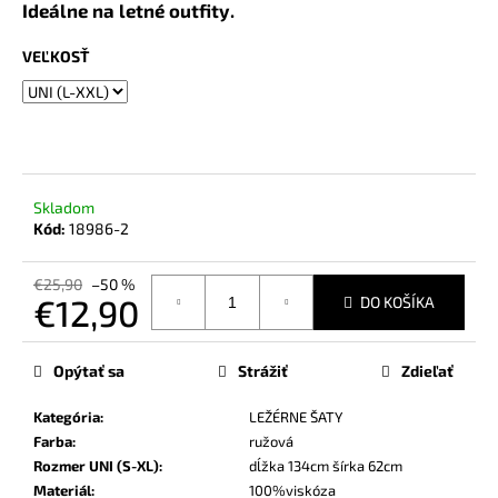
č
Ideálne na letné outfity.
a
m
VEĽKOSŤ
e
Skladom
Kód:
18986-2
€25,90
–50 %
€12,90
DO KOŠÍKA
Jednotková
cena:
Opýtať sa
Strážiť
Zdieľať
Kategória
:
LEŽÉRNE ŠATY
Farba
:
ružová
Rozmer UNI (S-XL)
:
dĺžka 134cm šírka 62cm
Materiál
:
100%viskóza