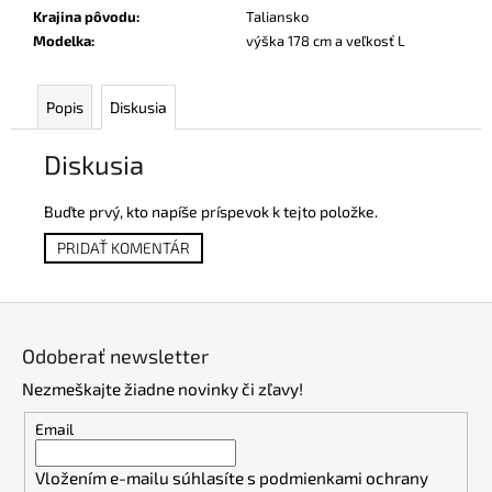
Krajina pôvodu
:
Taliansko
Modelka
:
výška 178 cm a veľkosť L
Popis
Diskusia
Diskusia
Buďte prvý, kto napíše príspevok k tejto položke.
PRIDAŤ KOMENTÁR
Z
á
Odoberať newsletter
p
Nezmeškajte žiadne novinky či zľavy!
ä
t
Email
i
Vložením e-mailu súhlasíte s
podmienkami ochrany
e