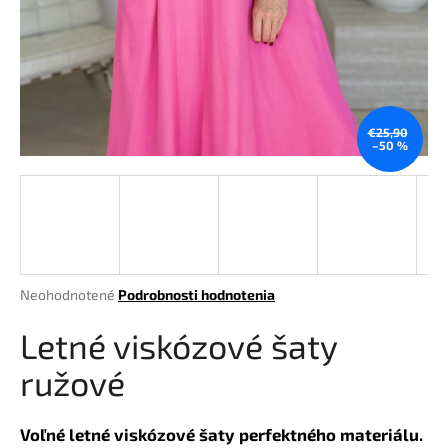
á
j
s
ť
?
€25,90
–50 %
HĽADAŤ
Priemerné
Neohodnotené
Podrobnosti hodnotenia
hodnotenie
O
produktu
Letné viskózové šaty
d
je
p
0,0
ružové
o
z
r
5
hviezdičiek.
ú
Voľné letné viskózové šaty perfektného materiálu.