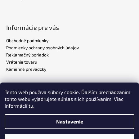
Informácie pre vás
Obchodné podmienky
Podmienky ochrany osobných údajov
Reklamačný poriadok
Vrátenie tovaru
Kamenné prevádzky
Tento web používa súbory cookie. Ďalším prechádzaním
Realizovalo štúdio
ADATELIER
tohto webu vyjadrujete súhlas s ich používaním. Viac
informácií
tu
.
Nastavenie
Vytvoril Shoptet