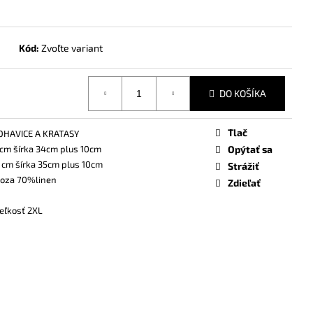
Kód:
Zvoľte variant
DO KOŠÍKA
Tlač
NOHAVICE A KRATASY
cm šírka 34cm plus 10cm
Opýtať sa
 cm šírka 35cm plus 10cm
Strážiť
oza 70%linen
Zdieľať
eľkosť 2XL