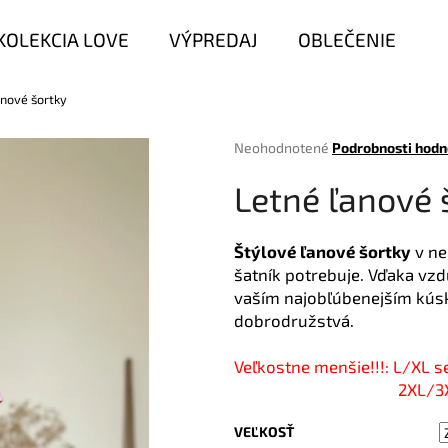
KOLEKCIA LOVE
VÝPREDAJ
OBLEČENIE
anové šortky
Čo potrebujete nájsť?
Priemerné
Neohodnotené
Podrobnosti hodn
hodnotenie
produktu
HĽADAŤ
Letné ľanové 
je
0,0
z
Štýlové ľanové šortky
v ne
5
šatník potrebuje. Vďaka vz
Odporúčame
hviezdičiek.
vaším najobľúbenejším kú
dobrodružstvá.
Veľkostne menšie!!!: L/XL s
2XL/3XL sedí 
VEĽKOSŤ