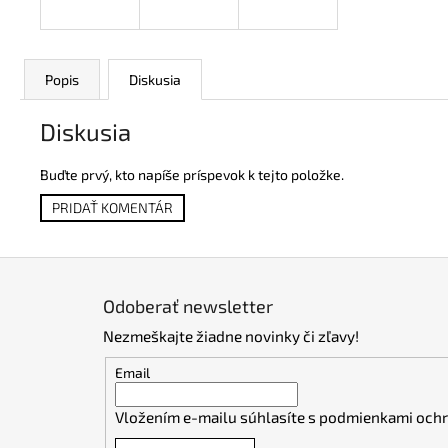
Popis
Diskusia
Diskusia
Buďte prvý, kto napíše príspevok k tejto položke.
PRIDAŤ KOMENTÁR
Z
á
Odoberať newsletter
p
Nezmeškajte žiadne novinky či zľavy!
ä
t
Email
i
Vložením e-mailu súhlasíte s
podmienkami ochr
e