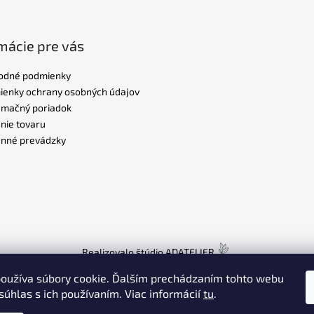
mácie pre vás
odné podmienky
enky ochrany osobných údajov
amačný poriadok
nie tovaru
nné prevádzky
Realizovalo štúdio
ADATELIER
oužíva súbory cookie. Ďalším prechádzaním tohto webu
súhlas s ich používaním. Viac informácií
tu
.