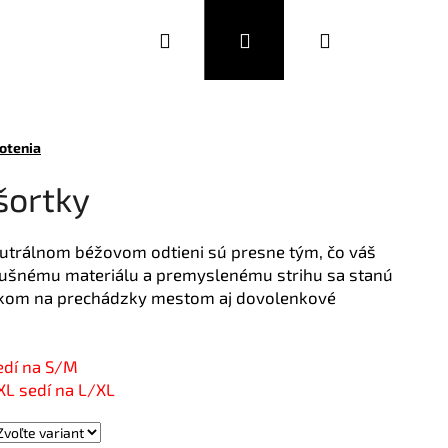
Hľadať
Prihlásenie
Nákupný
DOPLNKY
MÓDNA OBUV
EUR
košík
otenia
šortky
utrálnom béžovom odtieni sú presne tým, čo váš
dušnému materiálu a premyslenému strihu sa stanú
skom na prechádzky mestom aj dovolenkové
edí na S/M
na L/XL