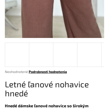
á
j
s
ť
?
HĽADAŤ
Priemerné
Neohodnotené
Podrobnosti hodnotenia
hodnotenie
O
produktu
Letné ľanové nohavice
d
je
p
0,0
hnedé
o
z
r
5
hviezdičiek.
ú
Hnedé dámske ľanové nohavice so širokým