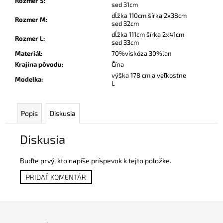
Rozmer S
:
sed 31cm
dĺžka 110cm šírka 2x38cm
Rozmer M
:
sed 32cm
dĺžka 111cm šírka 2x41cm
Rozmer L
:
sed 33cm
Materiál
:
70%viskóza 30%ľan
Krajina pôvodu
:
Čína
výška 178 cm a veľkostne
Modelka
:
L
Popis
Diskusia
Diskusia
Buďte prvý, kto napíše príspevok k tejto položke.
PRIDAŤ KOMENTÁR
Z
á