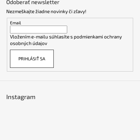
Odoberať newsletter
p
Nezmeškajte žiadne novinky či zľavy!
ä
t
Email
i
Vložením e-mailu súhlasíte s
podmienkami ochrany
e
osobných údajov
PRIHLÁSIŤ SA
Instagram