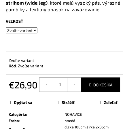
č
strihom (wide leg)
, ktoré majú vysoký pás, výrazné
a
gombíky a textilný opasok na zaväzovanie.
m
e
VEĽKOSŤ
Zvoľte variant
Kód:
Zvoľte variant
€26,90
DO KOŠÍKA
Jednotková
cena:
Opýtať sa
Strážiť
Zdieľať
Kategória
:
NOHAVICE
Farba
:
hnedá
dĺžka 108cm šírka 2x36cm