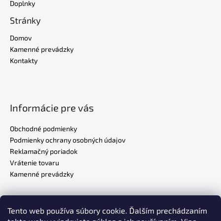
Doplnky
Stránky
Domov
Kamenné prevádzky
Kontakty
Informácie pre vás
Obchodné podmienky
Podmienky ochrany osobných údajov
Reklamačný poriadok
Vrátenie tovaru
Kamenné prevádzky
Tento web používa súbory cookie. Ďalším prechádzaním
Realizovalo štúdio
ADATELIER