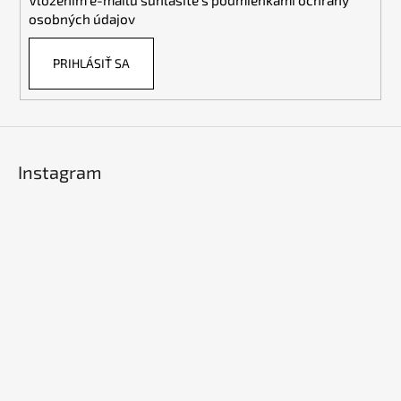
Vložením e-mailu súhlasíte s
podmienkami ochrany
e
osobných údajov
PRIHLÁSIŤ SA
Instagram