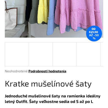
á
j
s
ť
OD
?
€21,90
AŽ –50
%
HĽADAŤ
Priemerné
Neohodnotené
Podrobnosti hodnotenia
hodnotenie
O
produktu
Kratke mušelínové šaty
d
je
p
0,0
o
z
Jednoduché mušelinové šaty na ramienka ideálny
r
5
letný Outfit. Šaty veľkostne sedia od S až po L
hviezdičiek.
ú