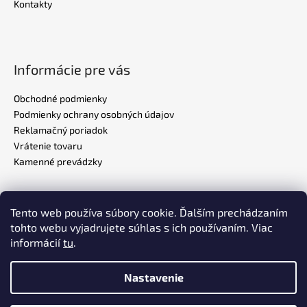
Kontakty
Informácie pre vás
Obchodné podmienky
Podmienky ochrany osobných údajov
Reklamačný poriadok
Vrátenie tovaru
Kamenné prevádzky
Tento web používa súbory cookie. Ďalším prechádzaním
Realizovalo štúdio
ADATELIER
tohto webu vyjadrujete súhlas s ich používaním. Viac
informácií
tu
.
Nastavenie
Vytvoril Shoptet