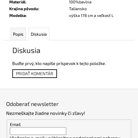
Materiál
:
100%bavlna
Krajina pôvodu
:
Taliansko
Modelka
:
výška 178 cm a veľkosť L
Popis
Diskusia
Diskusia
Buďte prvý, kto napíše príspevok k tejto položke.
PRIDAŤ KOMENTÁR
Z
á
Odoberať newsletter
p
Nezmeškajte žiadne novinky či zľavy!
ä
t
Email
i