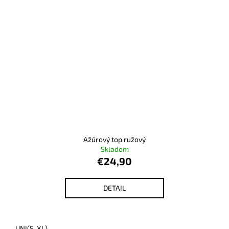
Ažúrový top ružový
Skladom
€24,90
DETAIL
UNI(S-XL)