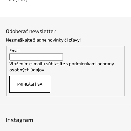
Z
á
Odoberať newsletter
p
Nezmeškajte žiadne novinky či zľavy!
ä
t
Email
i
Vložením e-mailu súhlasíte s
podmienkami ochrany
e
osobných údajov
PRIHLÁSIŤ SA
Instagram