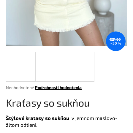
á
j
s
ť
?
€21,90
–50 %
HĽADAŤ
Priemerné
Neohodnotené
Podrobnosti hodnotenia
hodnotenie
O
produktu
Kraťasy so sukňou
d
je
p
0,0
o
z
Štýlové kraťasy so sukňou
v jemnom maslovo-
r
5
žltom odtieni.
hviezdičiek.
ú