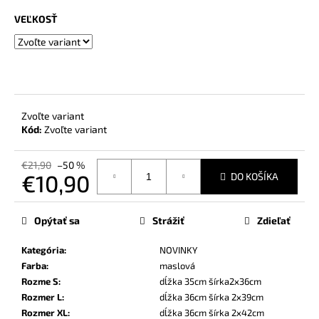
č
a
VEĽKOSŤ
m
e
Zvoľte variant
Kód:
Zvoľte variant
€21,90
–50 %
€10,90
DO KOŠÍKA
Jednotková
cena:
Opýtať sa
Strážiť
Zdieľať
Kategória
:
NOVINKY
Farba
:
maslová
Rozme S
:
dĺžka 35cm šírka2x36cm
Rozmer L
:
dĺžka 36cm šírka 2x39cm
Rozmer XL
:
dĺžka 36cm šírka 2x42cm