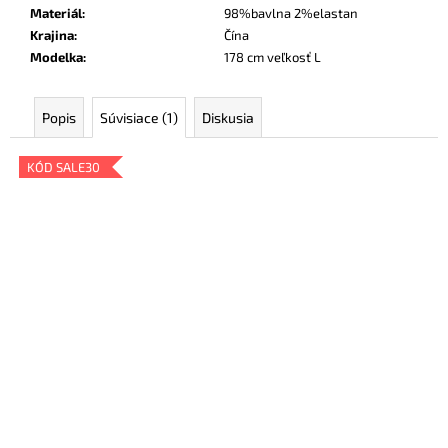
Materiál
:
98%bavlna 2%elastan
Krajina
:
Čína
Modelka
:
178 cm veľkosť L
Popis
Súvisiace (1)
Diskusia
KÓD SALE30