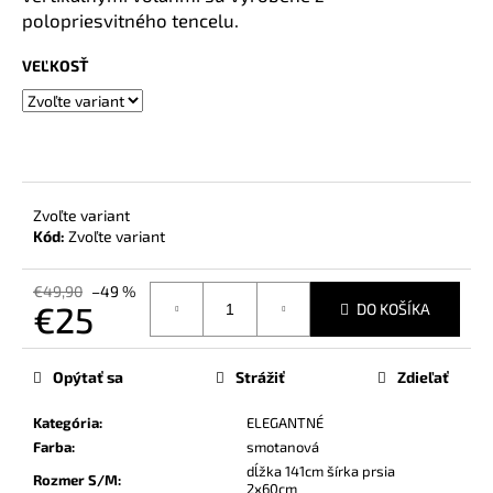
č
polopriesvitného tencelu.
a
m
VEĽKOSŤ
e
Zvoľte variant
Kód:
Zvoľte variant
€49,90
–49 %
€25
DO KOŠÍKA
Jednotková
cena:
Opýtať sa
Strážiť
Zdieľať
Kategória
:
ELEGANTNÉ
Farba
:
smotanová
dĺžka 141cm šírka prsia
Rozmer S/M
:
2x60cm