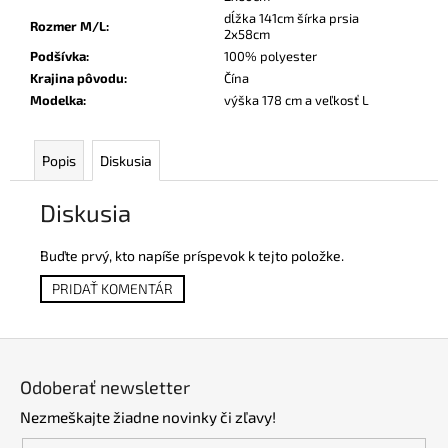
dĺžka 141cm šírka prsia
Rozmer M/L
:
2x58cm
Podšívka
:
100% polyester
Krajina pôvodu
:
Čína
Modelka
:
výška 178 cm a veľkosť L
Popis
Diskusia
Diskusia
Buďte prvý, kto napíše príspevok k tejto položke.
PRIDAŤ KOMENTÁR
Z
á
Odoberať newsletter
p
Nezmeškajte žiadne novinky či zľavy!
ä