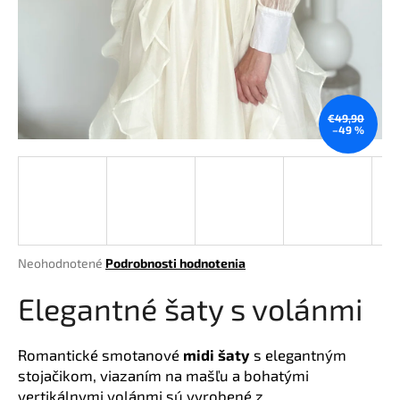
á
j
s
ť
?
€49,90
–49 %
HĽADAŤ
Priemerné
Neohodnotené
Podrobnosti hodnotenia
hodnotenie
O
produktu
Elegantné šaty s volánmi
d
je
p
0,0
o
z
Romantické smotanové
midi šaty
s elegantným
r
5
stojačikom, viazaním na mašľu a bohatými
hviezdičiek.
ú
vertikálnymi volánmi sú vyrobené z