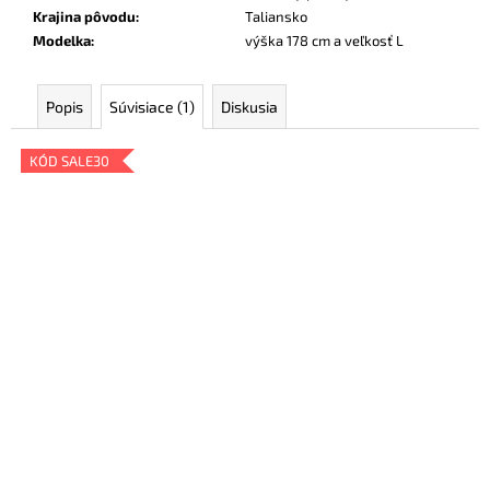
Krajina pôvodu
:
Taliansko
Modelka
:
výška 178 cm a veľkosť L
Popis
Súvisiace (1)
Diskusia
KÓD SALE30