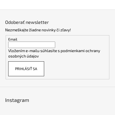
Z
á
Odoberať newsletter
p
Nezmeškajte žiadne novinky či zľavy!
ä
t
Email
i
Vložením e-mailu súhlasíte s
podmienkami ochrany
e
osobných údajov
PRIHLÁSIŤ SA
Instagram