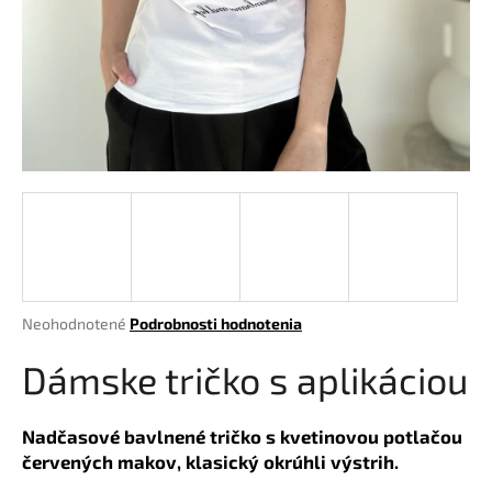
á
j
s
ť
?
HĽADAŤ
Priemerné
Neohodnotené
Podrobnosti hodnotenia
hodnotenie
O
produktu
Dámske tričko s aplikáciou
d
je
p
0,0
o
z
Nadčasové bavlnené tričko s kvetinovou potlačou
r
5
červených makov, klasický okrúhli výstrih.
hviezdičiek.
ú