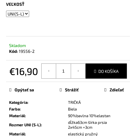
č
VEĽKOSŤ
a
m
e
Skladom
Kód:
19556-2
€16,90
DO KOŠÍKA
Jednotková
cena:
Opýtať sa
Strážiť
Zdieľať
Kategória
:
TRIČKÁ
Farba
:
Biela
Materiál
:
90%bavlna 10%elastan
dĺžka63cm šírka prsia
Rozmer UNI (S-L)
:
2x45cm +3cm
Materiál
:
elastický pružný