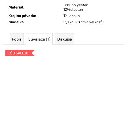
88%polyester
Materiál
:
12%elastan
Krajina pôvodu
:
Taliansko
Modelka
:
výška 178 cm a veľkosť L
Popis
Súvisiace (1)
Diskusia
KÓD SALE30