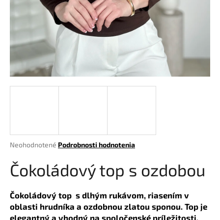
á
j
s
ť
?
HĽADAŤ
Priemerné
Neohodnotené
Podrobnosti hodnotenia
hodnotenie
O
produktu
Čokoládový top s ozdobou
d
je
p
0,0
o
z
Čokoládový top s dlhým rukávom, riasením v
r
5
oblasti hrudníka a ozdobnou zlatou sponou. Top je
hviezdičiek.
ú
elegantný a vhodný na spoločenské príležitosti,