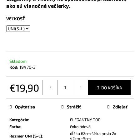
č
ako sú vianočné večierky.
a
m
VEĽKOSŤ
e
Skladom
Kód:
19470-3
€19,90
DO KOŠÍKA
Jednotková
cena:
Opýtať sa
Strážiť
Zdieľať
Kategória
:
ELEGANTNÝ TOP
Farba
:
čokoládová
dĺžka 62cm šírka prsia 2x
Rozmer UNI (S-L)
:
42cm +5cm