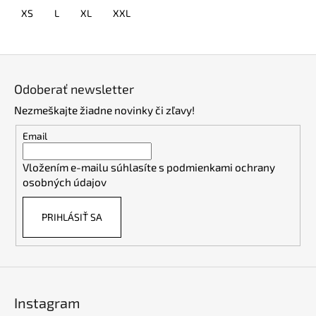
XS
L
XL
XXL
Z
á
Odoberať newsletter
p
Nezmeškajte žiadne novinky či zľavy!
ä
t
Email
i
Vložením e-mailu súhlasíte s
podmienkami ochrany
e
osobných údajov
PRIHLÁSIŤ SA
Instagram