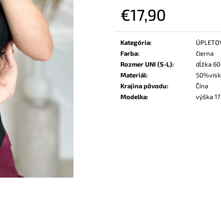
€17,90
Jednotková
cena:
Kategória
:
ÚPLETO
Farba
:
čierna
Rozmer UNI (S-L)
:
dĺžka 60
Materiál
:
50%visk
Krajina pôvodu
:
Čína
Modelka
:
výška 17