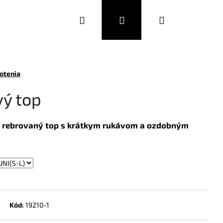
Hľadať
Prihlásenie
Nákupný
DOPLNKY
MÓDNA OBUV
EUR
košík
otenia
vý top
ý rebrovaný top s krátkym rukávom a ozdobným
Kód:
19210-1