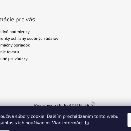
mácie pre vás
odné podmienky
enky ochrany osobných údajov
amačný poriadok
nie tovaru
nné prevádzky
Realizovalo štúdio
ADATELIER
oužíva súbory cookie. Ďalším prechádzaním tohto webu
súhlas s ich používaním. Viac informácií
tu
.