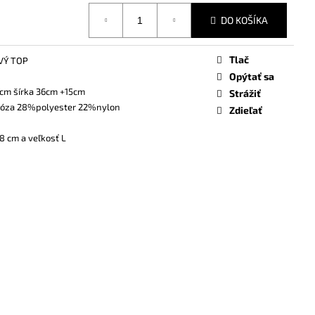
DO KOŠÍKA
Tlač
VÝ TOP
Opýtať sa
cm šírka 36cm +15cm
Strážiť
óza 28%polyester 22%nylon
Zdieľať
8 cm a veľkosť L