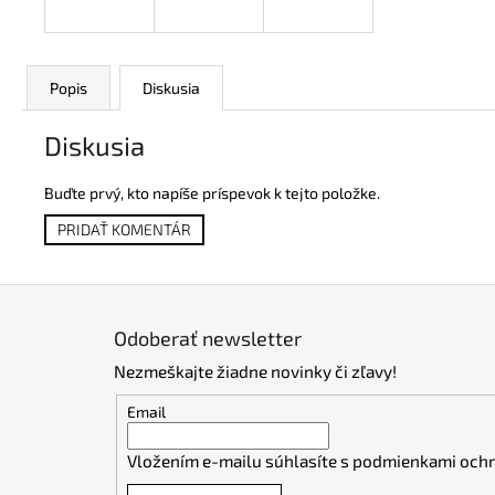
Popis
Diskusia
Diskusia
Buďte prvý, kto napíše príspevok k tejto položke.
PRIDAŤ KOMENTÁR
Z
á
Odoberať newsletter
p
Nezmeškajte žiadne novinky či zľavy!
ä
t
Email
i
Vložením e-mailu súhlasíte s
podmienkami ochr
e