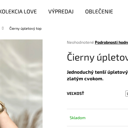
KOLEKCIA LOVE
VÝPREDAJ
OBLEČENIE
Čierny úpletový top
Čo potrebujete nájsť?
Priemerné
Neohodnotené
Podrobnosti hodn
hodnotenie
produktu
HĽADAŤ
Čierny úpleto
je
0,0
z
Jednoduchý tenší úpletov
5
zlatým cvokom.
Odporúčame
hviezdičiek.
VEĽKOSŤ
Skladom