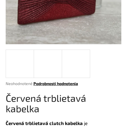
á
j
s
ť
?
HĽADAŤ
Priemerné
Neohodnotené
Podrobnosti hodnotenia
hodnotenie
O
produktu
Červená trblietavá
d
je
p
0,0
kabelka
o
z
r
5
hviezdičiek.
ú
Červená trblietavá clutch kabelka
je