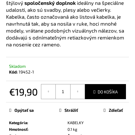
č
štýlový
spoločenský doplnok
ideálny na špeciálne
a
udalosti, ako sú svadby, plesy alebo večierky.
m
Kabelka, často označovaná ako listová kabelka, je
e
navrhnutá tak, aby sa nosila v ruke, hoci mnohé
modely, vrátane podobných vizuálnych nálezov, sa
dodávajú s odnímateľným retiazkovým remienkom
na nosenie cez rameno.
Skladom
Kód:
19452-1
€19,90
DO KOŠÍKA
Jednotková
cena:
Opýtať sa
Strážiť
Zdieľať
Kategória
:
KABELKY
Hmotnosť
:
0.1 kg