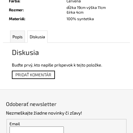
Farba
:
Červená
dĺžka 19cm výška 11cm
Rozmer
:
šírka 4cm
Materiál
:
100% syntetika
Popis
Diskusia
Diskusia
Buďte prvý, kto napíše príspevok k tejto položke.
PRIDAŤ KOMENTÁR
Z
á
Odoberať newsletter
p
Nezmeškajte žiadne novinky či zľavy!
ä
t
Email
i