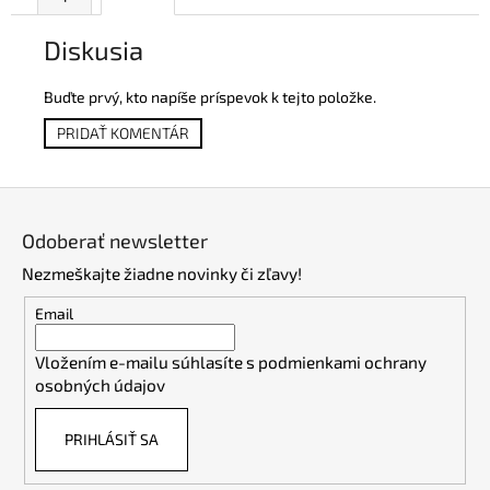
Diskusia
Buďte prvý, kto napíše príspevok k tejto položke.
PRIDAŤ KOMENTÁR
Z
á
Odoberať newsletter
p
Nezmeškajte žiadne novinky či zľavy!
ä
t
Email
i
Vložením e-mailu súhlasíte s
podmienkami ochrany
e
osobných údajov
PRIHLÁSIŤ SA