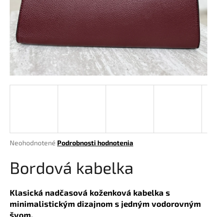
á
j
s
ť
?
HĽADAŤ
Priemerné
Neohodnotené
Podrobnosti hodnotenia
hodnotenie
O
produktu
Bordová kabelka
d
je
p
0,0
o
z
Klasická nadčasová koženková kabelka s
r
5
minimalistickým dizajnom s jedným vodorovným
hviezdičiek.
ú
švom.