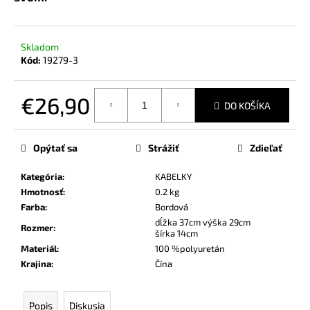
č
a
m
e
Skladom
Kód:
19279-3
€26,90
DO KOŠÍKA
Jednotková
cena:
Opýtať sa
Strážiť
Zdieľať
Kategória
:
KABELKY
Hmotnosť
:
0.2 kg
Farba
:
Bordová
dĺžka 37cm výška 29cm
Rozmer
:
šírka 14cm
Materiál
:
100 %polyuretán
Krajina
:
Čína
Popis
Diskusia