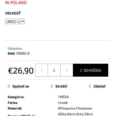
č
IN POLAND
a
m
VEĽKOSŤ
e
Skladom
Kód:
19090-6
€26,90
DO KOŠÍKA
Jednotková
cena:
Opýtať sa
Strážiť
Zdieľať
Kategória
:
TRIČKÁ
Farba
:
hnedá
Materiál
:
95%bavlna 5%elastan
dĺžka 64cm šírka 58cm