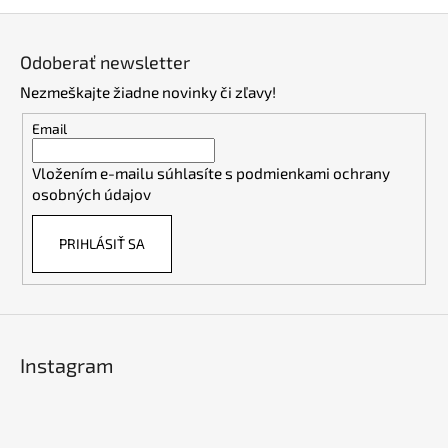
Z
á
Odoberať newsletter
p
Nezmeškajte žiadne novinky či zľavy!
ä
t
Email
i
Vložením e-mailu súhlasíte s
podmienkami ochrany
e
osobných údajov
PRIHLÁSIŤ SA
Instagram