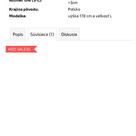
Rozmer UNI (S-L)
:
+3cm
Krajina pôvodu
:
Poľsko
Modelka
:
výška 178 cm a veľkosť L
Popis
Súvisiace (1)
Diskusia
KÓD SALE30