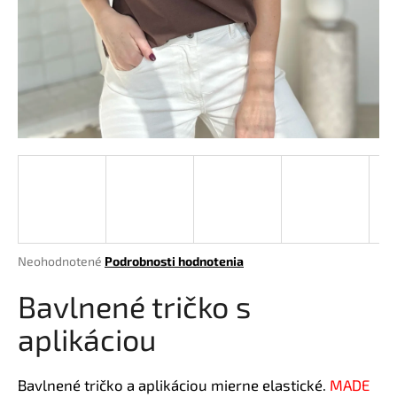
á
j
s
ť
?
HĽADAŤ
Priemerné
Neohodnotené
Podrobnosti hodnotenia
hodnotenie
O
produktu
Bavlnené tričko s
d
je
p
0,0
aplikáciou
o
z
r
5
hviezdičiek.
ú
Bavlnené tričko a aplikáciou mierne elastické.
MADE