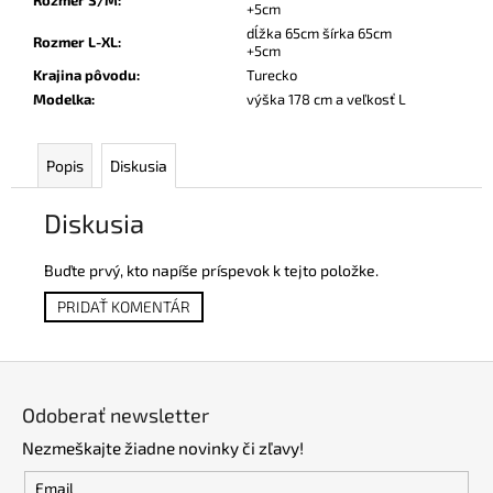
Rozmer S/M
:
+5cm
dĺžka 65cm šírka 65cm
Rozmer L-XL
:
+5cm
Krajina pôvodu
:
Turecko
Modelka
:
výška 178 cm a veľkosť L
Popis
Diskusia
Diskusia
Buďte prvý, kto napíše príspevok k tejto položke.
PRIDAŤ KOMENTÁR
Z
á
Odoberať newsletter
p
Nezmeškajte žiadne novinky či zľavy!
ä
t
Email