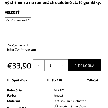
č
výstrihom a na ramenách ozdobné zlaté gombíky.
a
m
VEĽKOSŤ
e
Zvoľte variant
Kód:
Zvoľte variant
€33,90
DO KOŠÍKA
Jednotková
cena:
Opýtať sa
Strážiť
Zdieľať
Kategória
:
MIKINY
Farba
:
hnedá
Materiál
:
96%bavlna 4%elastan
dĺžka 64cm šírka 61cm