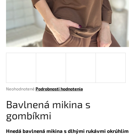
á
j
s
ť
?
HĽADAŤ
Priemerné
Neohodnotené
Podrobnosti hodnotenia
hodnotenie
O
produktu
Bavlnená mikina s
d
je
p
0,0
gombíkmi
o
z
r
5
hviezdičiek.
ú
Hnedá bavlnená mikina s dlhými rukávmi okrúhlim